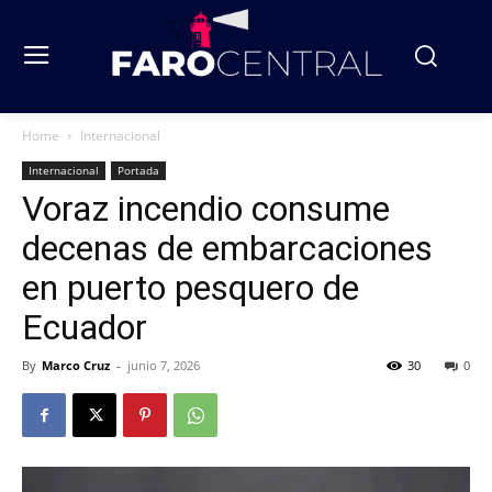
Home
Internacional
Internacional
Portada
Voraz incendio consume
decenas de embarcaciones
en puerto pesquero de
Ecuador
By
Marco Cruz
-
junio 7, 2026
30
0