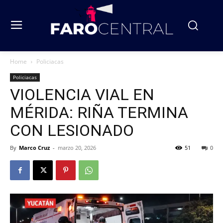
Home
Policiacas
Policiacas
VIOLENCIA VIAL EN
MÉRIDA: RIÑA TERMINA
CON LESIONADO
By
Marco Cruz
-
marzo 20, 2026
51
0