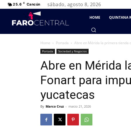
sábado, agosto 8, 2026
C
25.6
Cancún
HOME
QUINTANA 
Home
Portada
Abre en Mérida la primera tienda d
Portada
Sociedad y Negocios
Abre en Mérida l
Fonart para impu
yucatecas
By
Marco Cruz
-
marzo 21, 2026