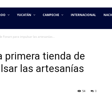
ROO
YUCATÁN
CAMPECHE
INTERNACIONAL
NACI
e Fonart para impulsar las artesanías...
a primera tienda de
lsar las artesanías
54
0