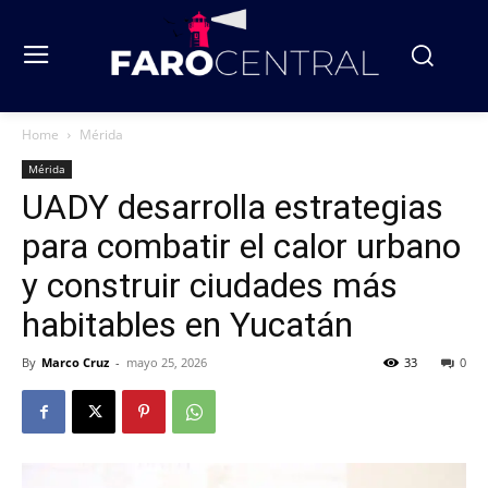
Home
Mérida
Mérida
UADY desarrolla estrategias
para combatir el calor urbano
y construir ciudades más
habitables en Yucatán
By
Marco Cruz
-
mayo 25, 2026
33
0