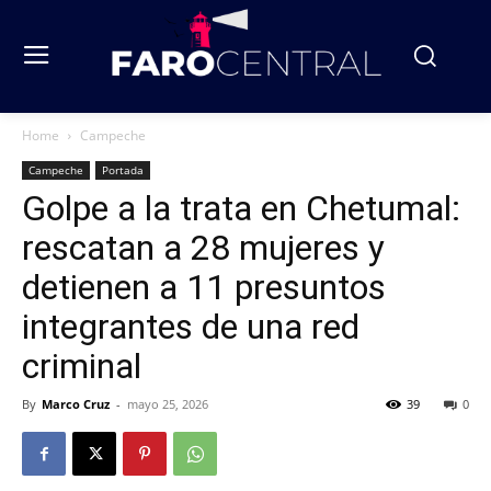
Home
Campeche
Campeche
Portada
Golpe a la trata en Chetumal:
rescatan a 28 mujeres y
detienen a 11 presuntos
integrantes de una red
criminal
By
Marco Cruz
-
mayo 25, 2026
39
0