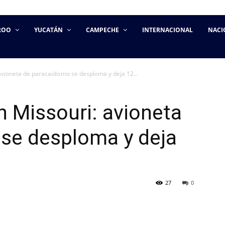
ROO
YUCATÁN
CAMPECHE
INTERNACIONAL
NACI
avioneta de paracaidismo se desploma y deja 12...
n Missouri: avioneta
 se desploma y deja
27
0