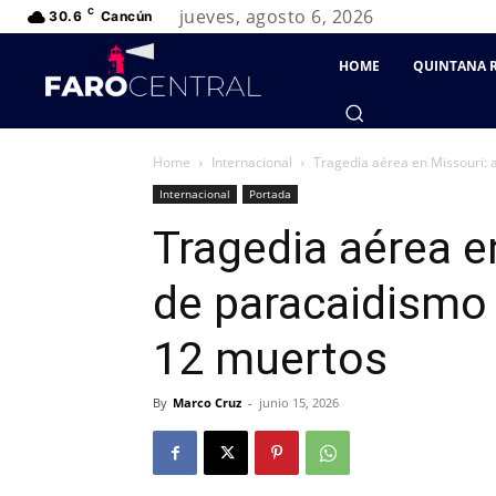
jueves, agosto 6, 2026
C
30.6
Cancún
HOME
QUINTANA 
Home
Internacional
Tragedia aérea en Missouri: 
Internacional
Portada
Tragedia aérea e
de paracaidismo
12 muertos
By
Marco Cruz
-
junio 15, 2026