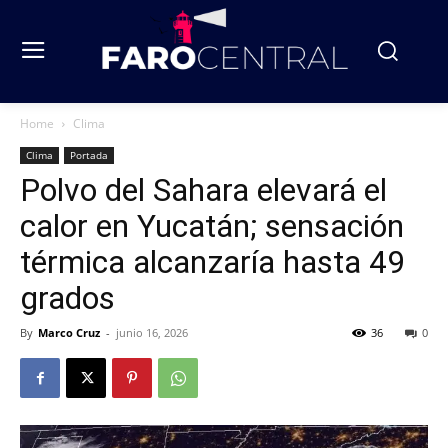
Home
Clima
Clima
Portada
Polvo del Sahara elevará el
calor en Yucatán; sensación
térmica alcanzaría hasta 49
grados
By
Marco Cruz
-
junio 16, 2026
36
0