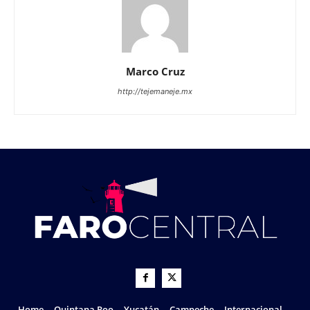
Marco Cruz
http://tejemaneje.mx
Home
Quintana Roo
Yucatán
Campeche
Internacional