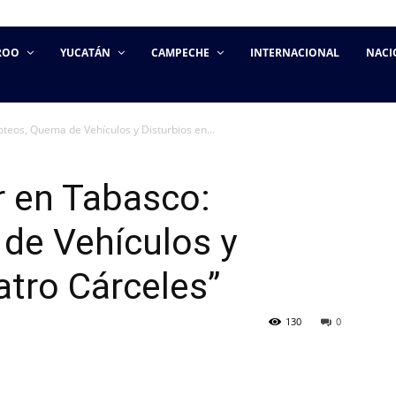
ROO
YUCATÁN
CAMPECHE
INTERNACIONAL
NACI
teos, Quema de Vehículos y Disturbios en...
r en Tabasco:
de Vehículos y
atro Cárceles”
130
0