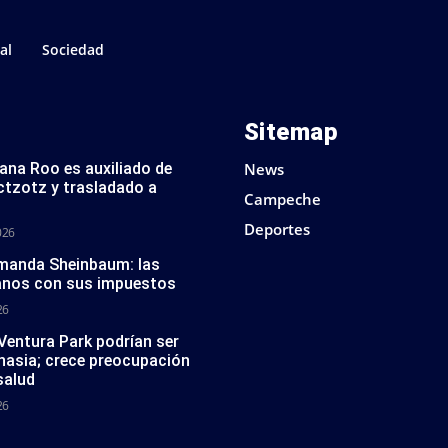
al
Sociedad
Sitemap
tana Roo es auxiliado de
News
ctzotz y trasladado a
Campeche
Deportes
026
 manda Sheinbaum: las
anos con sus impuestos
26
 Ventura Park podrían ser
nasia; crece preocupación
salud
26