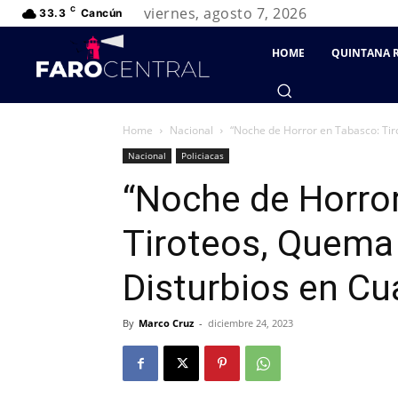
viernes, agosto 7, 2026
C
33.3
Cancún
HOME
QUINTANA 
Home
Nacional
“Noche de Horror en Tabasco: Tiro
Nacional
Policiacas
“Noche de Horro
Tiroteos, Quema 
Disturbios en Cu
By
Marco Cruz
-
diciembre 24, 2023