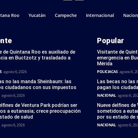
tana Roo
Yucatán
Campeche
Internacional
Nacion
ente
Popular
e de Quintana Roo es auxiliado de
Visitante de Quin
cia en Buctzotz y trasladado a
emergencia en Bu
Mérida
S
agosto 6, 2026
POLICIACAS
agosto 6, 2
as no las manda Sheinbaum: las
Las becas no las
os ciudadanos con sus impuestos
pagan los ciudad
agosto 6, 2026
NACIONAL
agosto 6, 20
lfines de Ventura Park podrían ser
Nueve delfines de
os a eutanasia; crece preocupación
sometidos a euta
stado de salud
por su estado de 
agosto 6, 2026
NACIONAL
agosto 6, 20