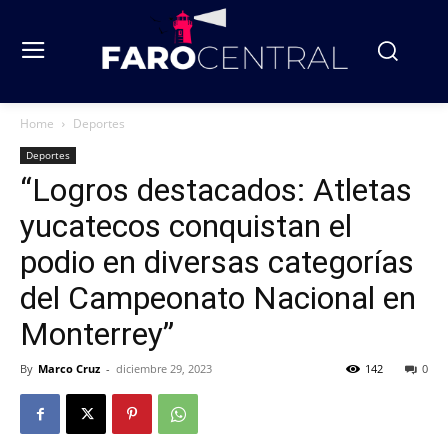
Home
Deportes
Deportes
“Logros destacados: Atletas
yucatecos conquistan el
podio en diversas categorías
del Campeonato Nacional en
Monterrey”
By
Marco Cruz
-
diciembre 29, 2023
142
0