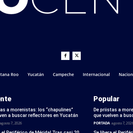
tana Roo
Yucatán
Campeche
Internacional
Nacion
ente
Popular
tas a morenistas: los “chapulines”
De priistas a more
ven a buscar reflectores en Yucatán
que vuelven a bus
agosto 7, 2026
PORTADA
agosto 7, 202
a el Periférico de Mérida! Tras casi 20
Se libera el Perifé