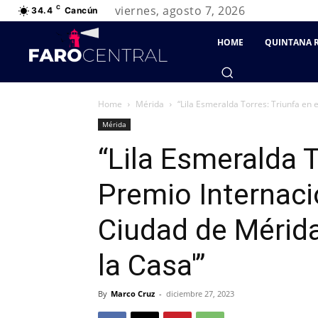
viernes, agosto 7, 2026
C
34.4
Cancún
HOME
QUINTANA 
Home
Mérida
“Lila Esmeralda Torres: Triunfa en 
Mérida
“Lila Esmeralda T
Premio Internaci
Ciudad de Mérid
la Casa'”
By
Marco Cruz
-
diciembre 27, 2023