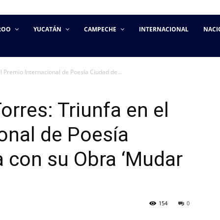
ROO
YUCATÁN
CAMPECHE
INTERNACIONAL
NACI
el Premio Internacional de Poesía Ciudad de...
orres: Triunfa en el
onal de Poesía
a con su Obra ‘Mudar
154
0