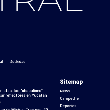
al
Sociedad
Sitemap
nistas: los “chapulines”
News
car reflectores en Yucatán
Campeche
6
Deportes
rico de Mérida! Tras casi 20