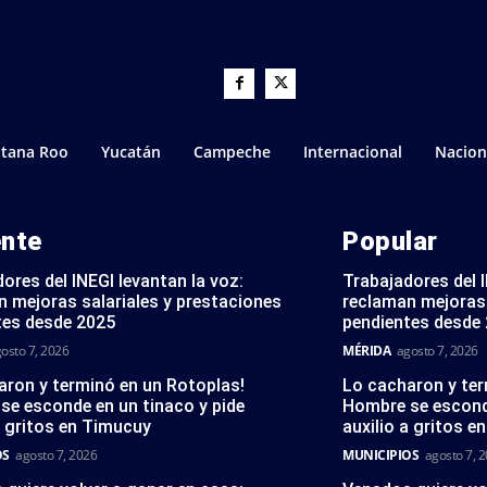
tana Roo
Yucatán
Campeche
Internacional
Nacion
ente
Popular
ores del INEGI levantan la voz:
Trabajadores del I
 mejoras salariales y prestaciones
reclaman mejoras 
tes desde 2025
pendientes desde
osto 7, 2026
MÉRIDA
agosto 7, 2026
aron y terminó en un Rotoplas!
Lo cacharon y ter
se esconde en un tinaco y pide
Hombre se esconde
a gritos en Timucuy
auxilio a gritos 
OS
agosto 7, 2026
MUNICIPIOS
agosto 7, 