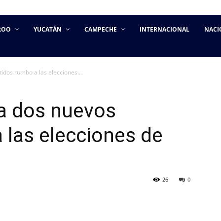
ROO
YUCATÁN
CAMPECHE
INTERNACIONAL
NACI
idos rumbo a las elecciones...
 a dos nuevos
 las elecciones de
26
0