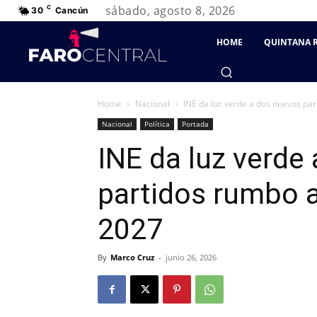
sábado, agosto 8, 2026
C
30
Cancún
HOME
QUINTANA 
Home
Nacional
INE da luz verde a dos nuevos part
Nacional
Política
Portada
INE da luz verde
partidos rumbo a
2027
By
Marco Cruz
-
junio 26, 2026