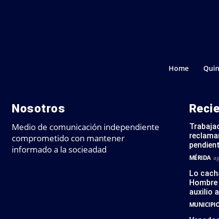
Home
Quin
Nosotros
Reci
Medio de comunicación independiente
Trabajad
reclaman
comprometido con mantener
pendien
informado a la socieadad
MÉRIDA
ag
Lo cach
Hombre 
auxilio 
MUNICIPI