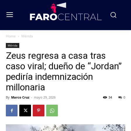
Home
Mérida
Mérida
Zeus regresa a casa tras
caso viral; dueño de “Jordan”
pediría indemnización
millonaria
By
Marco Cruz
-
mayo 29, 2026
34
0