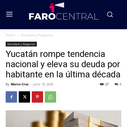
Home
Sociedad y Negocios
Sociedad y Negocios
Yucatán rompe tendencia
nacional y eleva su deuda por
habitante en la última década
By
Marco Cruz
-
junio 18, 2026
27
0