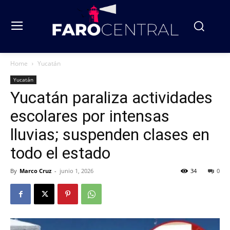
Home
Yucatán
Yucatán
Yucatán paraliza actividades
escolares por intensas
lluvias; suspenden clases en
todo el estado
By
Marco Cruz
-
junio 1, 2026
34
0