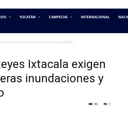
ROO
YUCATÁN
CAMPECHE
INTERNACIONAL
NACI
en solución tras severas inundaciones y fallas...
eyes Ixtacala exigen
veras inundaciones y
o
30
0