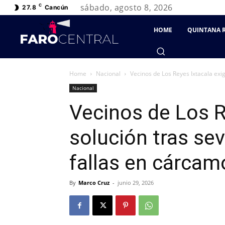
sábado, agosto 8, 2026
C
27.8
Cancún
HOME
QUINTANA 
Home
Nacional
Vecinos de Los Reyes Ixtacala exig
Nacional
Vecinos de Los R
solución tras se
fallas en cárcam
By
Marco Cruz
-
junio 29, 2026