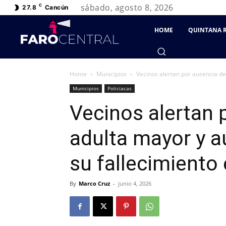
sábado, agosto 8, 2026
C
27.8
Cancún
HOME
QUINTANA 
Home
Municipios
Vecinos alertan por ausencia de
Municipios
Policiacas
Vecinos alertan 
adulta mayor y a
su fallecimient
By
Marco Cruz
-
junio 4, 2026