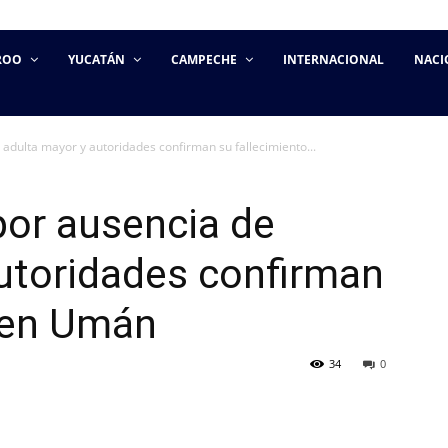
ROO
YUCATÁN
CAMPECHE
INTERNACIONAL
NACI
 adulta mayor y autoridades confirman su fallecimiento...
por ausencia de
utoridades confirman
o en Umán
34
0