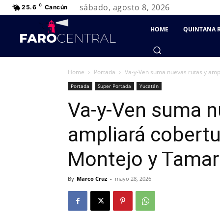
sábado, agosto 8, 2026
C
25.6
Cancún
HOME
QUINTANA 
Home
Portada
Va-y-Ven suma nuevas rutas y amp
Portada
Super Portada
Yucatán
Va-y-Ven suma n
ampliará cobertu
Montejo y Tamar
By
Marco Cruz
-
mayo 28, 2026