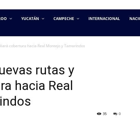
ROO
YUCATÁN
CAMPECHE
INTERNACIONAL
NACI
liará cobertura hacia Real Montejo y Tamarindos
uevas rutas y
ra hacia Real
indos
35
0