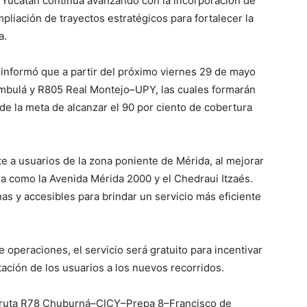
 Yucatán continúa avanzando con la incorporación de
pliación de trayectos estratégicos para fortalecer la
a.
informó que a partir del próximo viernes 29 de mayo
ambulá y R805 Real Montejo–UPY, las cuales formarán
e la meta de alcanzar el 90 por ciento de cobertura
e a usuarios de la zona poniente de Mérida, al mejorar
cia como la Avenida Mérida 2000 y el Chedraui Itzaés.
s y accesibles para brindar un servicio más eficiente
operaciones, el servicio será gratuito para incentivar
ptación de los usuarios a los nuevos recorridos.
a ruta R78 Chuburná–CICY–Prepa 8–Francisco de