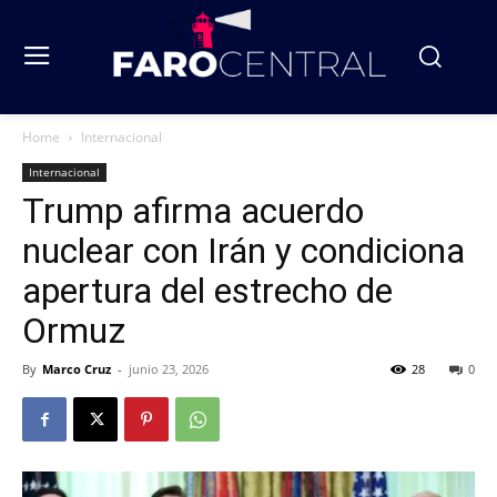
Home
Internacional
Internacional
Trump afirma acuerdo
nuclear con Irán y condiciona
apertura del estrecho de
Ormuz
By
Marco Cruz
-
junio 23, 2026
28
0