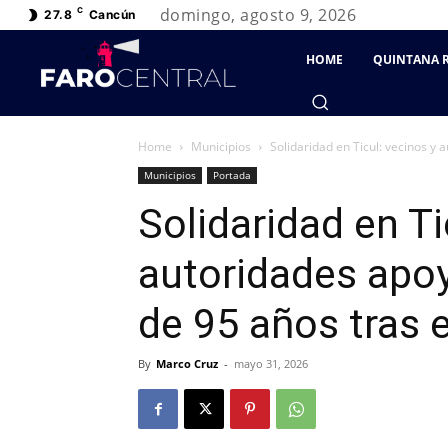
domingo, agosto 9, 2026
C
27.8
Cancún
HOME
QUINTANA 
Home
Municipios
Solidaridad en Ticul: vecinos y 
Municipios
Portada
Solidaridad en Ti
autoridades apo
de 95 años tras 
By
Marco Cruz
-
mayo 31, 2026