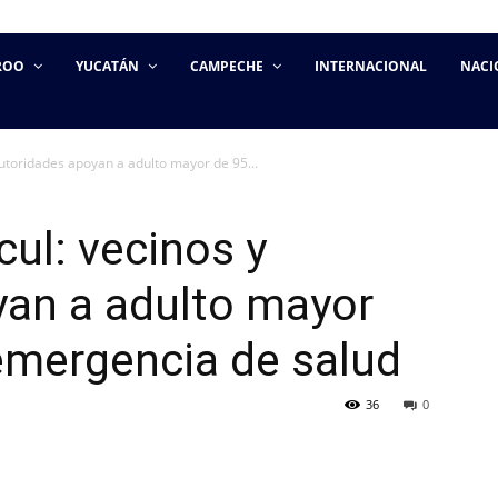
ROO
YUCATÁN
CAMPECHE
INTERNACIONAL
NACI
autoridades apoyan a adulto mayor de 95...
cul: vecinos y
yan a adulto mayor
emergencia de salud
36
0