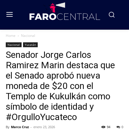
Home
Nacional
Nacional
Yucatán
Senador Jorge Carlos
Ramirez Marin destaca que
el Senado aprobó nueva
moneda de $20 con el
Templo de Kukulkán como
símbolo de identidad y
#OrgulloYucateco
By
Marco Cruz
-
enero 23, 2026
94
0