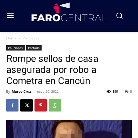
Home
Policiacas
Policiacas
Portada
Rompe sellos de casa
asegurada por robo a
Cometra en Cancún
By
Marco Cruz
-
mayo 20, 2022
189
0