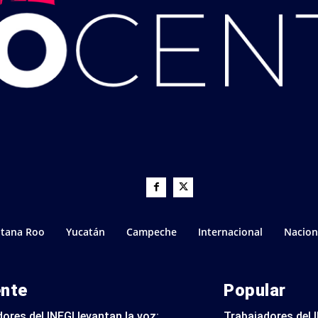
tana Roo
Yucatán
Campeche
Internacional
Nacion
ente
Popular
ores del INEGI levantan la voz:
Trabajadores del I