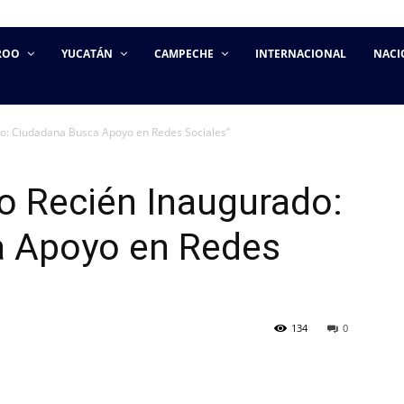
ROO
YUCATÁN
CAMPECHE
INTERNACIONAL
NACI
o: Ciudadana Busca Apoyo en Redes Sociales”
o Recién Inaugurado:
a Apoyo en Redes
134
0