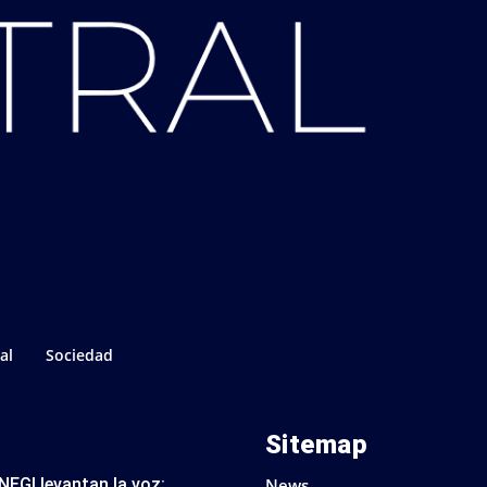
al
Sociedad
Sitemap
NEGI levantan la voz:
News