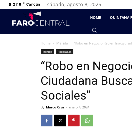
sábado, agosto 8, 2026
C
27.8
Cancún
HOME
QUINTANA 
Home
Mérida
“Robo en Negocio Recién Inaugurad
Mérida
Policiacas
“Robo en Negoci
Ciudadana Busc
Sociales”
By
Marco Cruz
-
enero 4, 2024