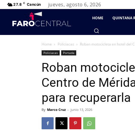
jueves, agosto 6, 2026
C
27.8
Cancún
HOME
QUINTANA 
Home
Policiacas
Roban motocicleta en hotel del C
Policiacas
Portada
Roban motociclet
Centro de Mérida
para recuperarla
By
Marco Cruz
-
junio 13, 2026