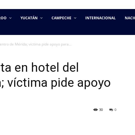
ROO
YUCATÁN
CAMPECHE
INTERNACIONAL
NACI
entro de Mérida; víctima pide apoyo para...
a en hotel del
; víctima pide apoyo
30
0