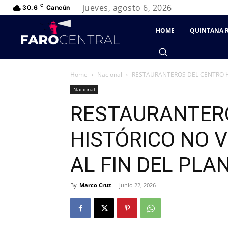
jueves, agosto 6, 2026
C
30.6
Cancún
HOME
QUINTANA 
Home
Nacional
RESTAURANTEROS DEL CENTRO HI
Nacional
RESTAURANTER
HISTÓRICO NO 
AL FIN DEL PLA
By
Marco Cruz
-
junio 22, 2026