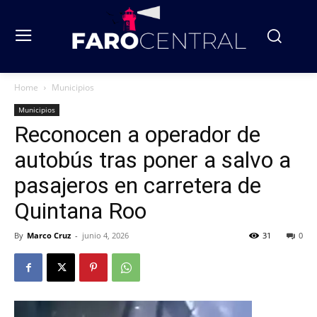
Home
Municipios
Municipios
Reconocen a operador de
autobús tras poner a salvo a
pasajeros en carretera de
Quintana Roo
By
Marco Cruz
-
junio 4, 2026
31
0