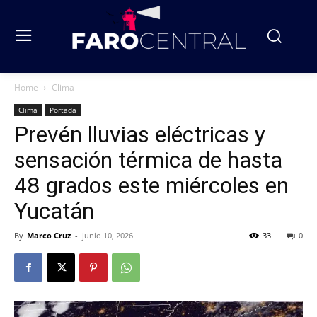
Home
Clima
Clima
Portada
Prevén lluvias eléctricas y
sensación térmica de hasta
48 grados este miércoles en
Yucatán
By
Marco Cruz
-
junio 10, 2026
33
0