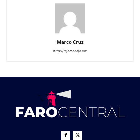
Marco Cruz
http://tejemaneje.mx