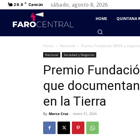
sábado, agosto 8, 2026
C
28.9
Cancún
HOME
QUINTANA 
Home
Nacional
Premio Fundación BBVA a expertos 
Nacional
Sociedad y Negocios
Premio Fundació
que documentan l
en la Tierra
By
Marco Cruz
-
enero 31, 2024