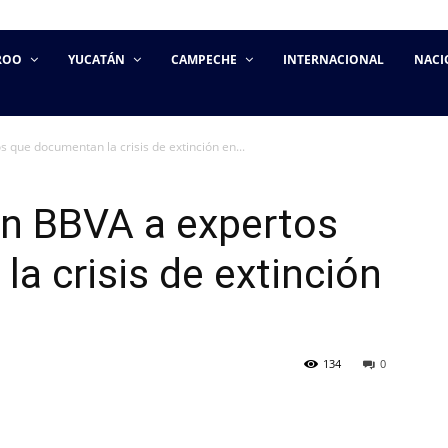
ROO
YUCATÁN
CAMPECHE
INTERNACIONAL
NACI
que documentan la crisis de extinción en...
n BBVA a expertos
a crisis de extinción
134
0