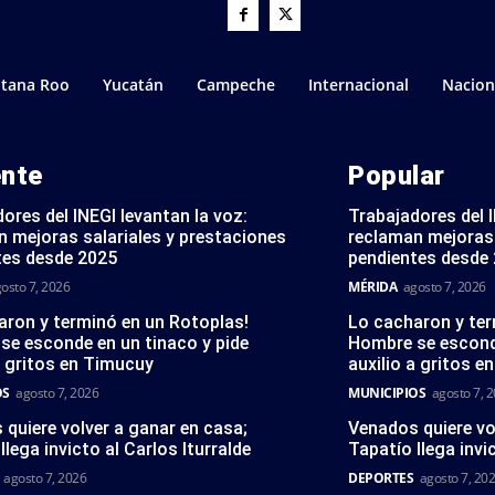
tana Roo
Yucatán
Campeche
Internacional
Nacion
ente
Popular
ores del INEGI levantan la voz:
Trabajadores del I
 mejoras salariales y prestaciones
reclaman mejoras 
tes desde 2025
pendientes desde
osto 7, 2026
MÉRIDA
agosto 7, 2026
aron y terminó en un Rotoplas!
Lo cacharon y ter
se esconde en un tinaco y pide
Hombre se esconde
a gritos en Timucuy
auxilio a gritos 
OS
agosto 7, 2026
MUNICIPIOS
agosto 7, 
quiere volver a ganar en casa;
Venados quiere vo
llega invicto al Carlos Iturralde
Tapatío llega invi
agosto 7, 2026
DEPORTES
agosto 7, 20