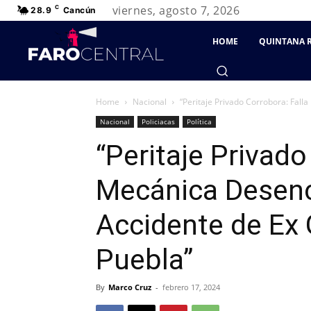
viernes, agosto 7, 2026
C
28.9
Cancún
HOME
QUINTANA 
Home
Nacional
“Peritaje Privado Corrobora: Fal
Nacional
Policiacas
Política
“Peritaje Privado
Mecánica Desen
Accidente de Ex
Puebla”
By
Marco Cruz
-
febrero 17, 2024