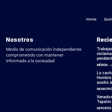
Home
Quin
Nosotros
Reci
Medio de comunicación independiente
Trabajad
reclaman
comprometido con mantener
pendien
informado a la socieadad
MÉRIDA
ag
Lo cach
Hombre 
auxilio 
MUNICIPI
Venados 
Tapatío 
DEPORTES