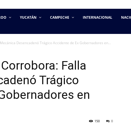
ROO
YUCATÁN
CAMPECHE
INTERNACIONAL
NACI
la Mecánica Desencadenó Trágico Accidente de Ex Gobernadores en...
 Corrobora: Falla
cadenó Trágico
 Gobernadores en
150
0