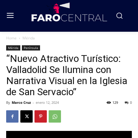
Home
Mérida
Mérida
Península
“Nuevo Atractivo Turístico:
Valladolid Se Ilumina con
Narrativa Visual en la Iglesia
de San Servacio”
By
Marco Cruz
-
enero 12, 2024
129
0