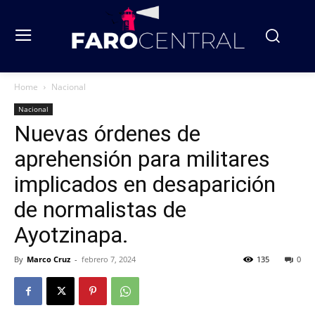
Home
Nacional
Nacional
Nuevas órdenes de
aprehensión para militares
implicados en desaparición
de normalistas de
Ayotzinapa.
By
Marco Cruz
-
febrero 7, 2024
135
0