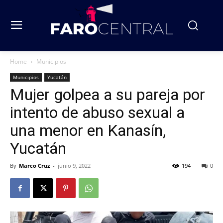
Home
Municipios
Municipios
Yucatán
Mujer golpea a su pareja por
intento de abuso sexual a
una menor en Kanasín,
Yucatán
By
Marco Cruz
-
junio 9, 2022
194
0