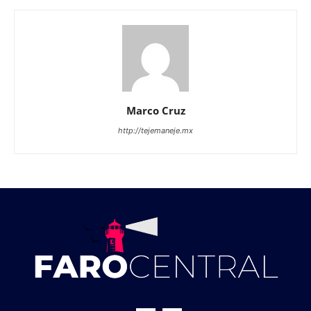
Marco Cruz
http://tejemaneje.mx