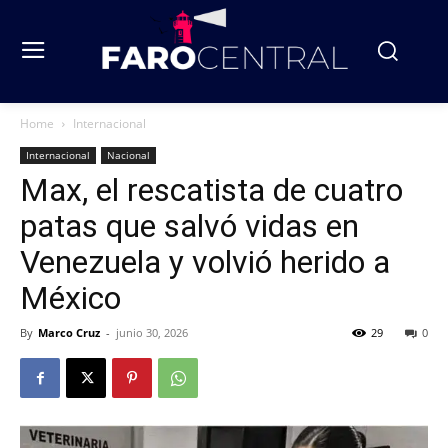
Home
Internacional
Internacional
Nacional
Max, el rescatista de cuatro
patas que salvó vidas en
Venezuela y volvió herido a
México
By
Marco Cruz
-
junio 30, 2026
29
0