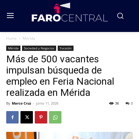
Home
Mérida
Mérida
Sociedad y Negocios
Yucatán
Más de 500 vacantes
impulsan búsqueda de
empleo en Feria Nacional
realizada en Mérida
By
Marco Cruz
-
junio 11, 2026
36
0