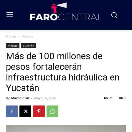
Home
Mérida
Mérida
Yucatán
Más de 100 millones de
pesos fortalecerán
infraestructura hidráulica en
Yucatán
By
Marco Cruz
-
mayo 30, 2026
31
0