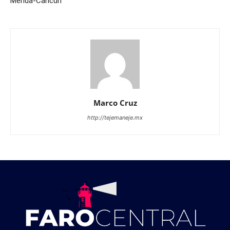
Mérida-Cancún
Marco Cruz
http://tejemaneje.mx