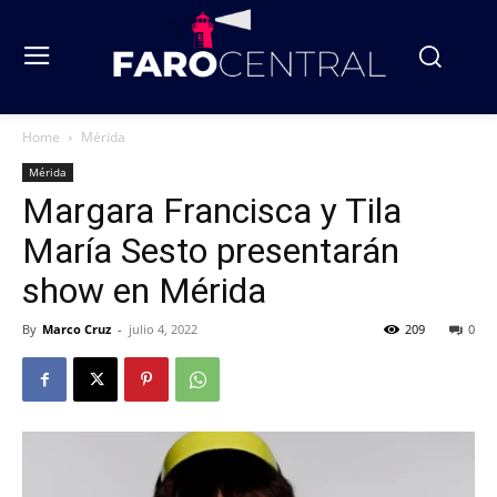
Home
Mérida
Mérida
Margara Francisca y Tila
María Sesto presentarán
show en Mérida
By
Marco Cruz
-
julio 4, 2022
209
0