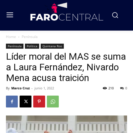
Home
Península
Península
Política
Quintana Roo
Líder moral del MAS se suma
a Laura Fernández, Nivardo
Mena acusa traición
By
Marco Cruz
-
junio 1, 2022
210
0