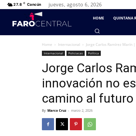
jueves, agosto 6, 2026
C
27.8
Cancún
HOME
QUINTANA 
Home
Internacional
Jorge Carlos Ramírez Marín | L
Internacional
Policiacas
Política
Jorge Carlos Ram
innovación no es 
camino al futuro
By
Marco Cruz
-
marzo 2, 2026