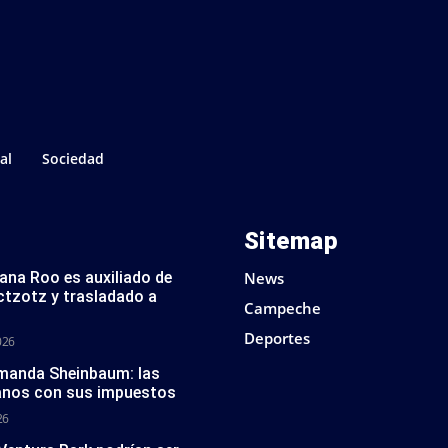
al
Sociedad
Sitemap
tana Roo es auxiliado de
News
ctzotz y trasladado a
Campeche
Deportes
026
 manda Sheinbaum: las
anos con sus impuestos
26