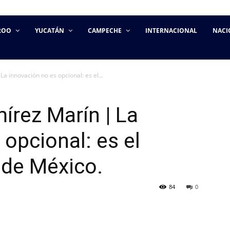
ROO
YUCATÁN
CAMPECHE
INTERNACIONAL
NACI
a innovación no es opcional: es el...
írez Marín | La
opcional: es el
 de México.
84
0