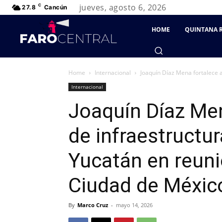
jueves, agosto 6, 2026
C
27.8
Cancún
HOME
QUINTANA 
Home
Internacional
Joaquín Díaz Mena fortalece a
Internacional
Joaquín Díaz Me
de infraestructur
Yucatán en reuni
Ciudad de Méxic
By
Marco Cruz
-
mayo 14, 2026