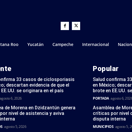
tana Roo
Yucatán
Campeche
Internacional
Nacion
ente
Popular
onfirma 33 casos de ciclosporiasis
Salud confirma 33
o; descartan evidencia de que el
en México; descar
 EE.UU. se originara en el país
brote en EE.UU. se
agosto 6, 2026
PORTADA
agosto 6, 202
a de Morena en Dzidzantún genera
Asamblea de More
 por nivel de asistencia y aviva
críticas por nivel 
interna
disputa interna
OS
agosto 5, 2026
MUNICIPIOS
agosto 5, 