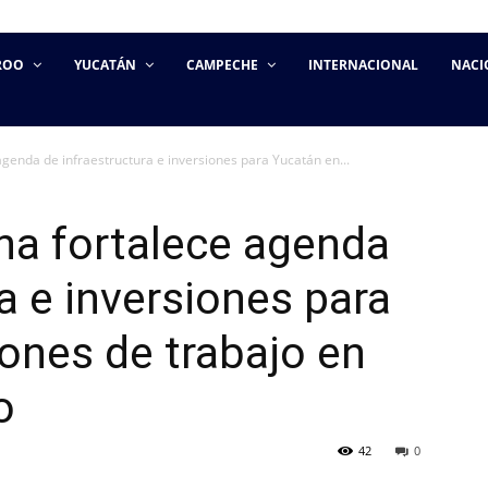
ROO
YUCATÁN
CAMPECHE
INTERNACIONAL
NACI
genda de infraestructura e inversiones para Yucatán en...
na fortalece agenda
a e inversiones para
ones de trabajo en
o
42
0