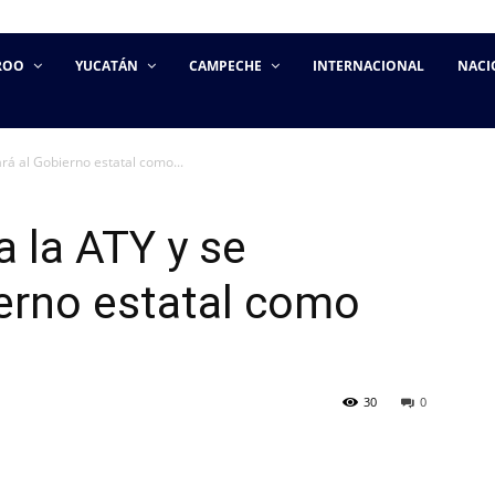
ROO
YUCATÁN
CAMPECHE
INTERNACIONAL
NACI
ará al Gobierno estatal como...
a la ATY y se
ierno estatal como
30
0