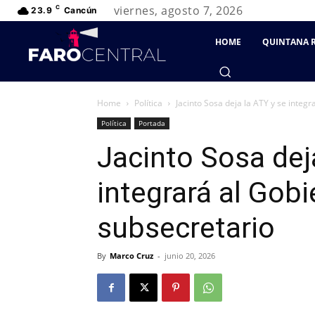
viernes, agosto 7, 2026
C
23.9
Cancún
HOME
QUINTANA 
Home
Política
Jacinto Sosa deja la ATY y se integr
Política
Portada
Jacinto Sosa dej
integrará al Gob
subsecretario
By
Marco Cruz
-
junio 20, 2026