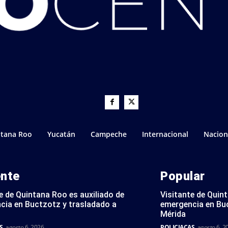
tana Roo
Yucatán
Campeche
Internacional
Nacion
ente
Popular
e de Quintana Roo es auxiliado de
Visitante de Quin
cia en Buctzotz y trasladado a
emergencia en Bu
Mérida
S
agosto 6, 2026
POLICIACAS
agosto 6, 2