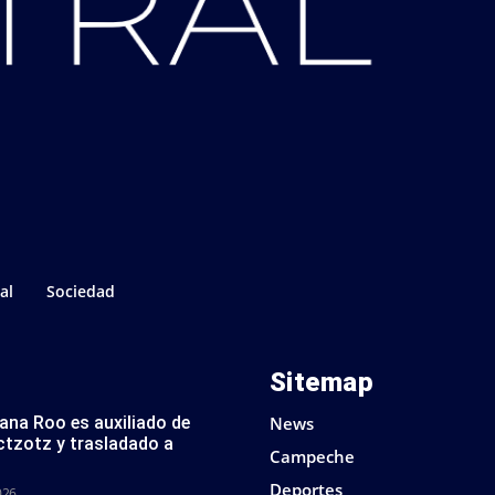
al
Sociedad
Sitemap
tana Roo es auxiliado de
News
ctzotz y trasladado a
Campeche
Deportes
026