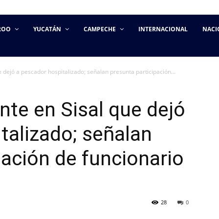
ROO
YUCATÁN
CAMPECHE
INTERNACIONAL
NACI
e dejó a pescador hospitalizado; señalan presunta participación...
nte en Sisal que dejó
talizado; señalan
pación de funcionario
28
0