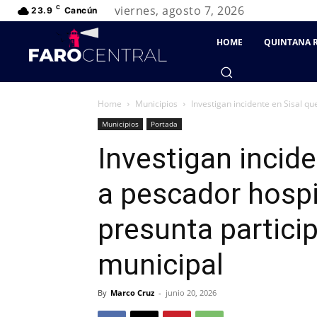
viernes, agosto 7, 2026
C
23.9
Cancún
HOME
QUINTANA 
Home
Municipios
Investigan incidente en Sisal qu
Municipios
Portada
Investigan incide
a pescador hospi
presunta partici
municipal
By
Marco Cruz
-
junio 20, 2026