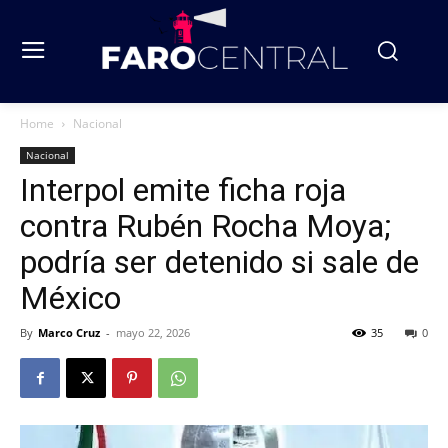
Home
Nacional
Nacional
Interpol emite ficha roja
contra Rubén Rocha Moya;
podría ser detenido si sale de
México
By
Marco Cruz
-
mayo 22, 2026
35
0