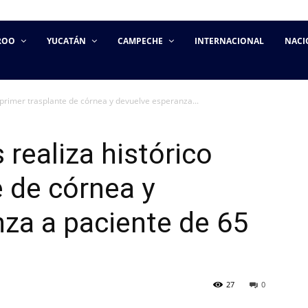
ROO
YUCATÁN
CAMPECHE
INTERNACIONAL
NACI
 primer trasplante de córnea y devuelve esperanza...
realiza histórico
e de córnea y
za a paciente de 65
27
0