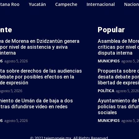
tana Roo
Yucatán
Campeche
Internacional
Nacion
ente
Popular
a de Morena en Dzidzantún genera
Asamblea de More
 por nivel de asistencia y aviva
críticas por nivel 
interna
disputa interna
OS
agosto 5, 2026
MUNICIPIOS
agosto 5, 
ta sobre derechos de las audiencias
Propuesta sobre d
ebate por posibles efectos en la
desata debate por
 de expresión
libertad de expres
agosto 5, 2026
POLÍTICA
agosto 5, 2026
iento de Umán da de baja a dos
Ayuntamiento de 
 tras difundirse video en redes
policías tras difu
s
sociales
OS
agosto 5, 2026
MUNICIPIOS
agosto 5, 
© 2022 tejemaneje.mx. All Rights Reserved.