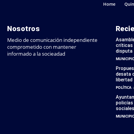
Home
Quin
Nosotros
Reci
Medio de comunicación independiente
Asamble
críticas
comprometido con mantener
disputa 
informado a la socieadad
MUNICIPI
Propues
desata d
libertad
POLÍTICA
Ayuntam
policías
sociale
MUNICIPI