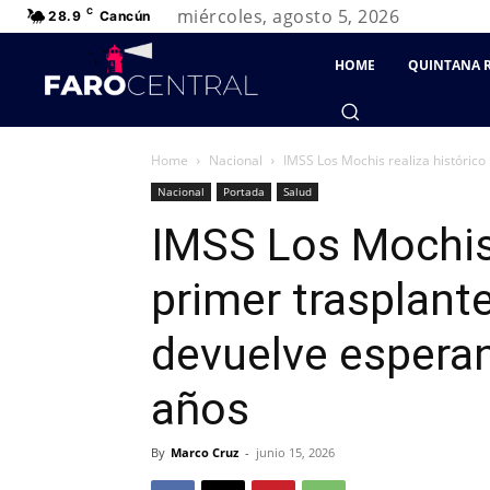
miércoles, agosto 5, 2026
C
28.9
Cancún
HOME
QUINTANA 
Home
Nacional
IMSS Los Mochis realiza histórico
Nacional
Portada
Salud
IMSS Los Mochis 
primer trasplant
devuelve esperan
años
By
Marco Cruz
-
junio 15, 2026