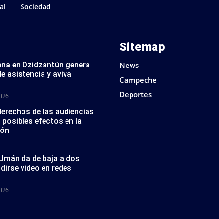
al
Sociedad
Sitemap
na en Dzidzantún genera
News
de asistencia y aviva
Campeche
Deportes
2026
erechos de las audiencias
 posibles efectos en la
ión
Umán da de baja a dos
ndirse video en redes
2026