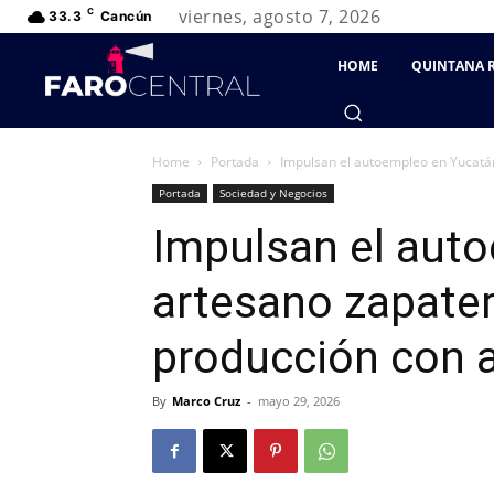
viernes, agosto 7, 2026
C
33.3
Cancún
HOME
QUINTANA 
Home
Portada
Impulsan el autoempleo en Yucatán
Portada
Sociedad y Negocios
Impulsan el aut
artesano zapater
producción con 
By
Marco Cruz
-
mayo 29, 2026