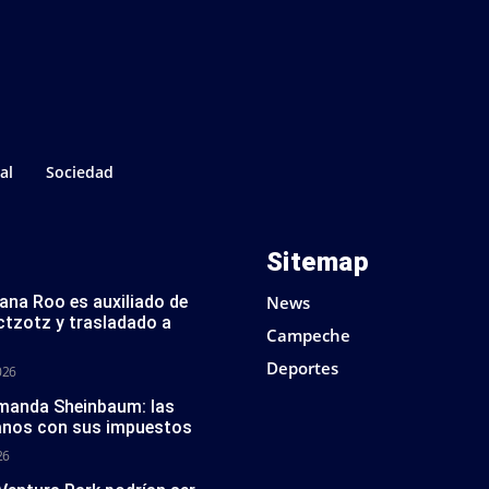
al
Sociedad
Sitemap
tana Roo es auxiliado de
News
ctzotz y trasladado a
Campeche
Deportes
026
 manda Sheinbaum: las
anos con sus impuestos
26