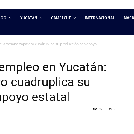
ROO
YUCATÁN
CAMPECHE
INTERNACIONAL
NACI
: artesano zapatero cuadruplica su producción con apoyo...
oempleo en Yucatán:
o cuadruplica su
apoyo estatal
46
0