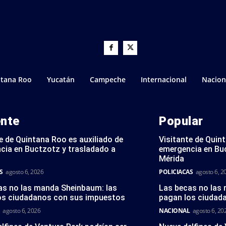
tana Roo
Yucatán
Campeche
Internacional
Nacion
ente
Popular
e de Quintana Roo es auxiliado de
Visitante de Quin
cia en Buctzotz y trasladado a
emergencia en Bu
Mérida
S
agosto 6, 2026
POLICIACAS
agosto 6, 2
as no las manda Sheinbaum: las
Las becas no las
os ciudadanos con sus impuestos
pagan los ciudad
agosto 6, 2026
NACIONAL
agosto 6, 20