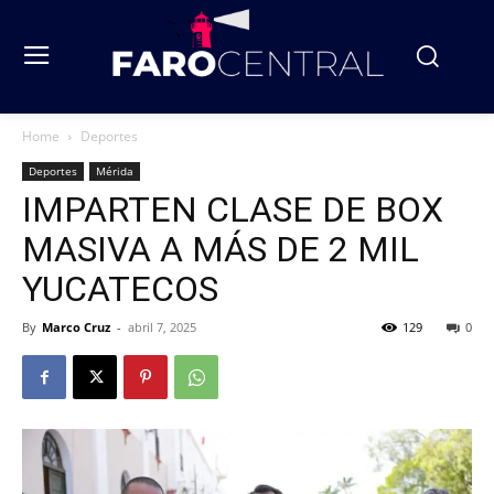
Home
Deportes
Deportes
Mérida
IMPARTEN CLASE DE BOX
MASIVA A MÁS DE 2 MIL
YUCATECOS
By
Marco Cruz
-
abril 7, 2025
129
0