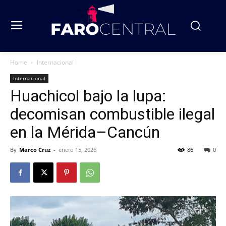
Home
Internacional
Internacional
Huachicol bajo la lupa:
decomisan combustible ilegal
en la Mérida–Cancún
By
Marco Cruz
-
enero 15, 2026
86
0