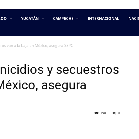
ROO
YUCATÁN
CAMPECHE
INTERNACIONAL
NACI
tros van a la baja en México, asegura SSPC
nicidios y secuestros
 México, asegura
190
0