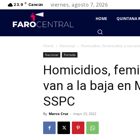
viernes, agosto 7, 2026
C
23.9
Cancún
HOME
QUINTANA 
Home
Nacional
Homicidios, feminicidios y secues
Nacional
Portada
Homicidios, femi
van a la baja en
SSPC
By
Marco Cruz
-
mayo 23, 2022