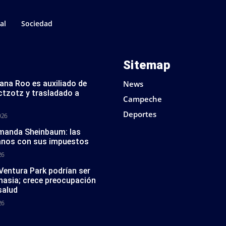
al
Sociedad
Sitemap
tana Roo es auxiliado de
News
ctzotz y trasladado a
Campeche
Deportes
026
 manda Sheinbaum: las
anos con sus impuestos
26
 Ventura Park podrían ser
nasia; crece preocupación
salud
26