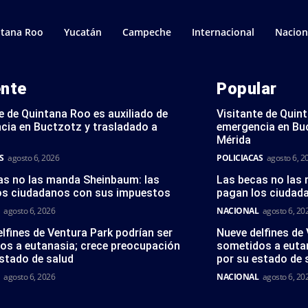
tana Roo
Yucatán
Campeche
Internacional
Nacion
ente
Popular
e de Quintana Roo es auxiliado de
Visitante de Quin
cia en Buctzotz y trasladado a
emergencia en Bu
Mérida
S
agosto 6, 2026
POLICIACAS
agosto 6, 2
as no las manda Sheinbaum: las
Las becas no las
os ciudadanos con sus impuestos
pagan los ciudad
agosto 6, 2026
NACIONAL
agosto 6, 20
lfines de Ventura Park podrían ser
Nueve delfines de
os a eutanasia; crece preocupación
sometidos a euta
stado de salud
por su estado de 
agosto 6, 2026
NACIONAL
agosto 6, 20