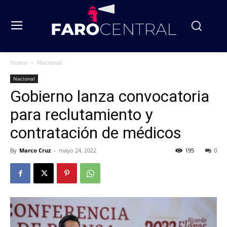
Home
Nacional
Nacional
Gobierno lanza convocatoria
para reclutamiento y
contratación de médicos
By
Marco Cruz
-
mayo 24, 2022
195
0