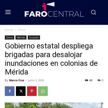
Home
Clima
Clima
Mérida
Yucatán
Gobierno estatal despliega
brigadas para desalojar
inundaciones en colonias de
Mérida
By
Marco Cruz
-
junio 3, 2026
40
0