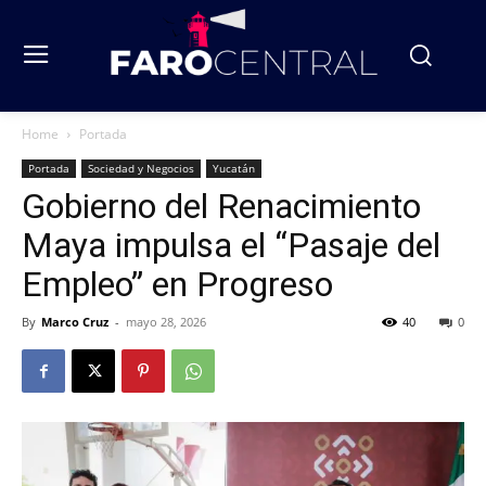
Home
Portada
Portada
Sociedad y Negocios
Yucatán
Gobierno del Renacimiento
Maya impulsa el “Pasaje del
Empleo” en Progreso
By
Marco Cruz
-
mayo 28, 2026
40
0