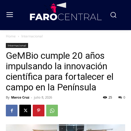
Home
Internacional
Internacional
GeMBio cumple 20 años
impulsando la innovación
científica para fortalecer el
campo en la Península
By
Marco Cruz
-
julio 8, 2026
25
0